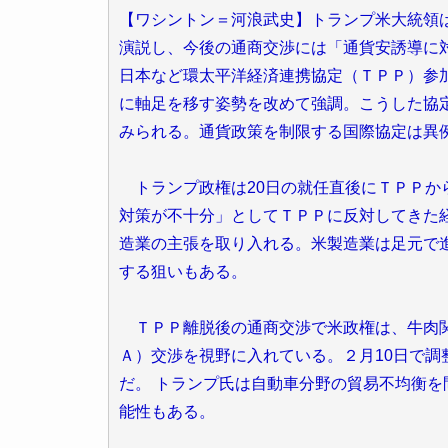
【ワシントン＝河浪武史】トランプ米大統領
演説し、今後の通商交渉には「通貨安誘導に
日本など環太平洋経済連携協定（ＴＰＰ）参
に軸足を移す姿勢を改めて強調。こうした協
みられる。通貨政策を制限する国際協定は異
トランプ政権は20日の就任直後にＴＰＰか
対策が不十分」としてＴＰＰに反対してきた
造業の主張を取り入れる。米製造業は足元で
する狙いもある。
ＴＰＰ離脱後の通商交渉で米政権は、牛肉関
Ａ）交渉を視野に入れている。２月10日で
だ。 トランプ氏は自動車分野の貿易不均衡
能性もある。