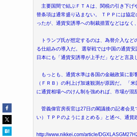
主要国間で結ぶＦＴＡは、関税の引き下げや
替条項は通常盛り込まない。 ＴＰＰには協定
ったが、通貨安誘導への制裁措置などはなく
トランプ氏が想定するのは、為替介入などの
る仕組みの導入だ。 選挙戦では中国の通貨安
日本にも「通貨安誘導が上手だ」などと言及
もっとも、通貨水準は各国の金融政策に影響
（ＦＲＢ）の利上げ加速観測が原因だ。 「
に通貨相場へのけん制を強めれば、市場が混
菅義偉官房長官は27日の閣議後の記者会見
い）ＴＰＰのようにまとめる」と述べ、通貨
http://www.nikkei.com/article/DGXLASGM2