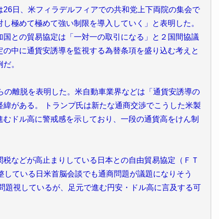
は26日、米フィラデルフィアでの共和党上下両院の集会で
対し極めて極めて強い制限を導入していく」と表明した。
加国との貿易協定は「一対一の取引になる」と２国間協議
定の中に通貨安誘導を監視する為替条項を盛り込む考えと
例だ。
らの離脱を表明した。米自動車業界などは「通貨安誘導の
経緯がある。 トランプ氏は新たな通商交渉でこうした米製
進むドル高に警戒感を示しており、一段の通貨高をけん制
税などが高止まりしている日本との自由貿易協定（ＦＴ
調整している日米首脳会談でも通商問題が議題になりそう
を問題視しているが、足元で進む円安・ドル高に言及する可