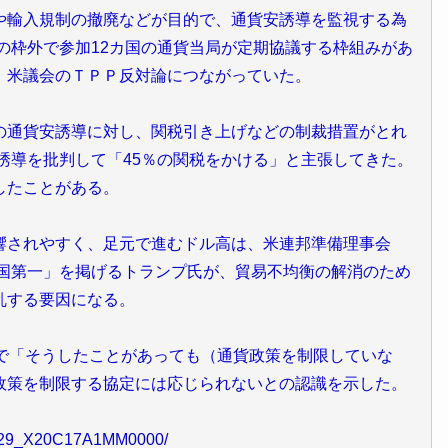
輸入規制の撤廃などが目的で、通貨安誘導を監視する為
の枠外で参加12カ国の通貨当局が定期協議する枠組みがあ
、米議会のＴＰＰ反対論につながっていた。
通貨安誘導に対し、関税引き上げなどの制裁措置がとれ
誘導を批判して「45％の関税をかける」と主張してきた。
したことがある。
されやすく、足元で進むドル高は、米連邦準備理事会
米国第一」を掲げるトランプ氏が、貿易不均衡の解消のため
乱する要因になる。
で「そうしたことがあっても（通貨政策を制限していな
政策を制限する協定には応じられないとの認識を示した。
7H29_X20C17A1MM0000/