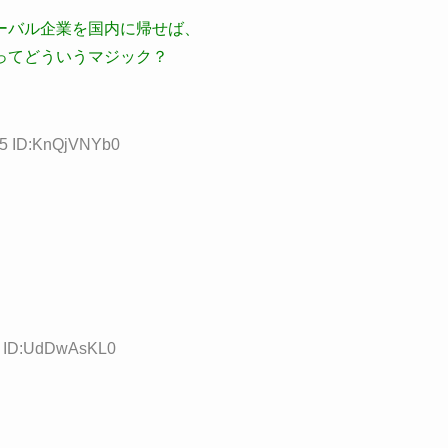
ーバル企業を国内に帰せば、
ってどういうマジック？
25 ID:KnQjVNYb0
05 ID:UdDwAsKL0