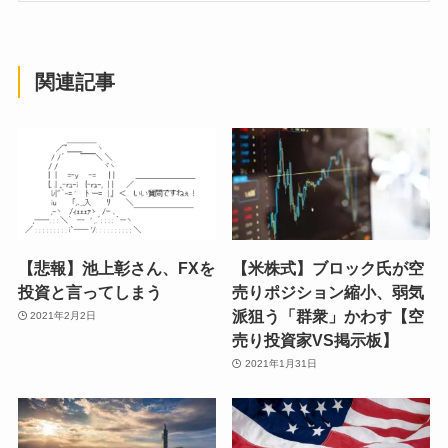
関連記事
【悲報】池上彰さん、FXを
【米株式】ブロック氏が空
投資と言ってしまう
売りポジション縮小、弱気
派狙う「群衆」かわす【空
2021年2月2日
売り投資家VS掲示板】
2021年1月31日