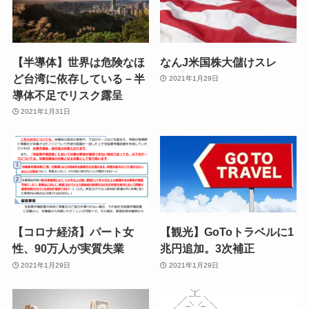
【半導体】世界は危険なほ
なんJ米国株大儲けスレ
ど台湾に依存している－半
2021年1月29日
導体不足でリスク露呈
2021年1月31日
【コロナ経済】パート女
【観光】GoToトラベルに1
性、90万人が実質失業
兆円追加。3次補正
2021年1月29日
2021年1月29日