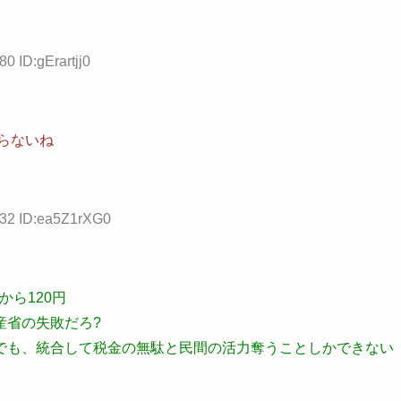
0 ID:gErartjj0
らないね
.32 ID:ea5Z1rXG0
から120円
産省の失敗だろ?
でも、統合して税金の無駄と民間の活力奪うことしかできない