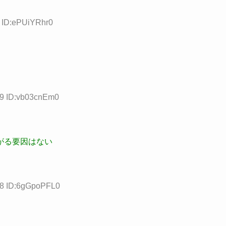
4 ID:ePUiYRhr0
89 ID:vb03cnEm0
がる要因はない
08 ID:6gGpoPFL0