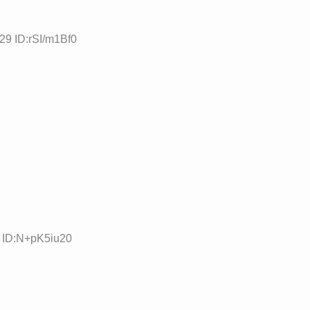
29 ID:rSI/m1Bf0
2 ID:N+pK5iu20