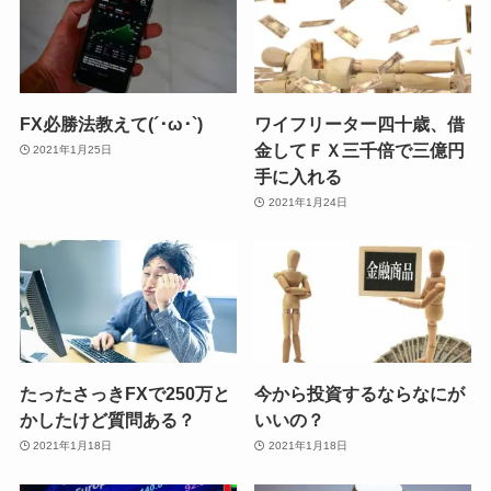
FX必勝法教えて(´･ω･`)
ワイフリーター四十歳、借
金してＦＸ三千倍で三億円
2021年1月25日
手に入れる
2021年1月24日
たったさっきFXで250万と
今から投資するならなにが
かしたけど質問ある？
いいの？
2021年1月18日
2021年1月18日