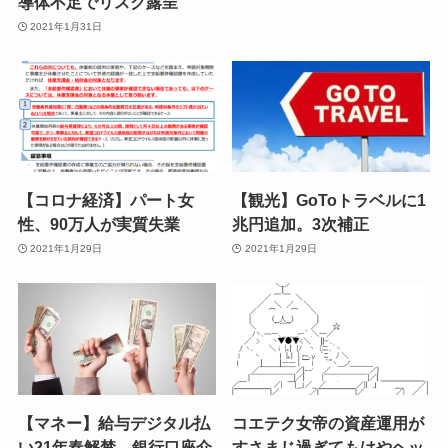
導体不足でリスク露呈
2021年1月31日
【コロナ経済】パート女
【観光】GoToトラベルに1
性、90万人が実質失業
兆円追加。3次補正
2021年1月29日
2021年1月29日
【マネー】給与デジタル払
コエテク女帝の資産運用が
い21年春解禁、銀行口座介
すさまじ過ぎてもはやヘッ