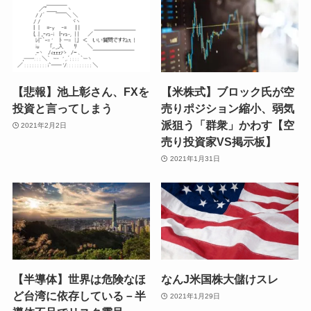
【悲報】池上彰さん、FXを
【米株式】ブロック氏が空
投資と言ってしまう
売りポジション縮小、弱気
派狙う「群衆」かわす【空
2021年2月2日
売り投資家VS掲示板】
2021年1月31日
【半導体】世界は危険なほ
なんJ米国株大儲けスレ
ど台湾に依存している－半
2021年1月29日