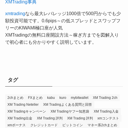
XMTrading事典
xmtrading
なら最大レバレッジ1000倍で500円からでも少
額投資可能です。0.6pips～の低スプレッドとスワップフ
リーのKIWAMI極口座が人気
XMTradingの無料口座開設方法～稼ぎ方までを図解入り
で初心者にも分かりやすく説明しています。
タグ
2chまとめ
FXまとめ
kabu
kuro
mybitwallet
XM Trading 2ch
XM Trading Neteller
XM Tradingよくある質問と回答
XM Tradingキャンペーン
XM Tradingヤフー知恵袋
XM Trading入金
XM Trading出金
XM Trading 評判
XM Trading 評判
xmコンテスト
xmボーナス
クレジットカード
ビットコイン
マネー系2chまとめ