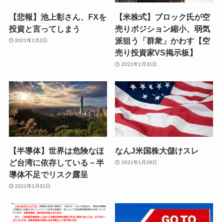
【悲報】池上彰さん、FXを
【米株式】ブロック氏が空
投資と言ってしまう
売りポジション縮小、弱気
派狙う「群衆」かわす【空
2021年2月2日
売り投資家VS掲示板】
2021年1月31日
【半導体】世界は危険なほ
なんJ米国株大儲けスレ
ど台湾に依存している－半
2021年1月29日
導体不足でリスク露呈
2021年1月31日