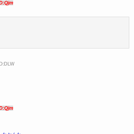
ID:Qjm
ID:DLW
ID:Qjm