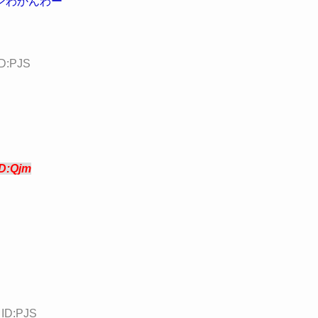
ンわかんわー
ID:PJS
ID:Qjm
 ID:PJS