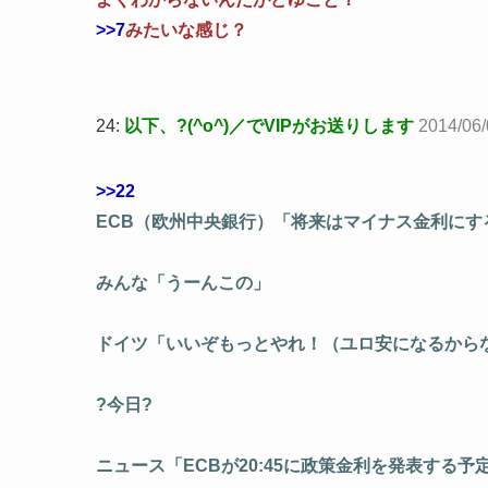
>>7
みたいな感じ？
24:
以下、?(^o^)／でVIPがお送りします
2014/06/
>>22
ECB（欧州中央銀行）「将来はマイナス金利にす
みんな「うーんこの」
ドイツ「いいぞもっとやれ！（ユロ安になるから
?今日?
ニュース「ECBが20:45に政策金利を発表する予