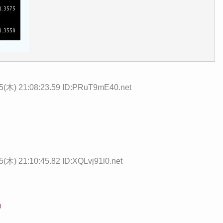
5(木) 21:08:23.59 ID:PRuT9mE40.net
5(木) 21:10:45.82 ID:XQLvj91l0.net
」