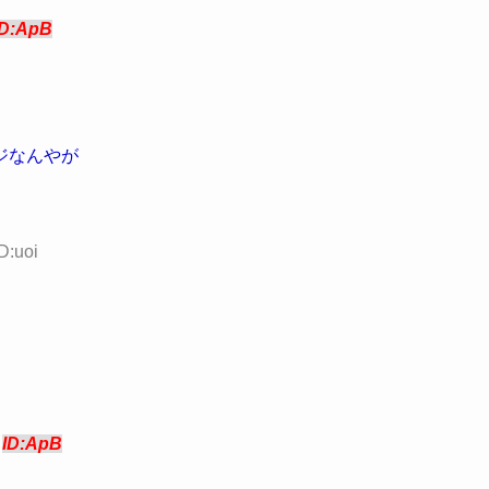
ID:ApB
ジなんやが
D:uoi
8
ID:ApB