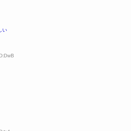
しい
ID:DwB