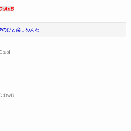
ID:ApB
びのびと楽しめんわ
D:uoi
ID:DwB