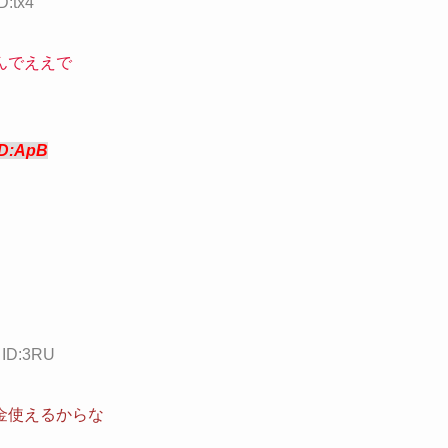
D:tx4
んでええで
ID:ApB
 ID:3RU
金使えるからな