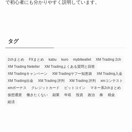
で初心者にも分かりやすく説明しています。
タグ
2chまとめ
FXまとめ
kabu
kuro
mybitwallet
XM Trading 2ch
XM Trading Neteller
XM Tradingよくある質問と回答
XM Tradingキャンペーン
XM Tradingヤフー知恵袋
XM Trading入金
XM Trading出金
XM Trading 評判
XM Trading 評判
xmコンテスト
xmボーナス
クレジットカード
ビットコイン
マネー系2chまとめ
仮想通貨
働きたくない
副業
年収
投資
政治
株
税金
経済