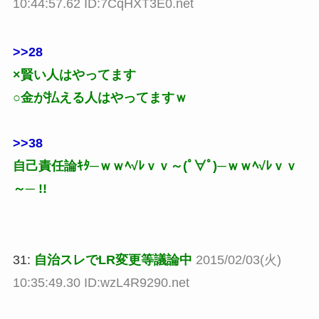
10:44:57.62 ID:7CqHXT3E0.net
>>28
×賢い人はやってます
○金が払える人はやってますｗ
>>38
自己責任論ｷﾀ─ｗｗﾍ√ﾚｖｖ～(ﾟ∀ﾟ)─ｗｗﾍ√ﾚｖｖ
～─ !!
31:
自治スレでLR変更等議論中
2015/02/03(火)
10:35:49.30 ID:wzL4R9290.net