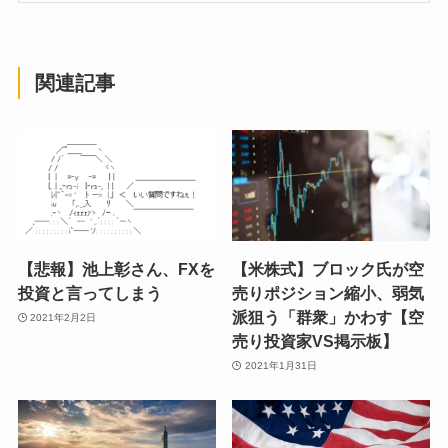
関連記事
【悲報】池上彰さん、FXを
【米株式】ブロック氏が空
投資と言ってしまう
売りポジション縮小、弱気
派狙う「群衆」かわす【空
2021年2月2日
売り投資家VS掲示板】
2021年1月31日