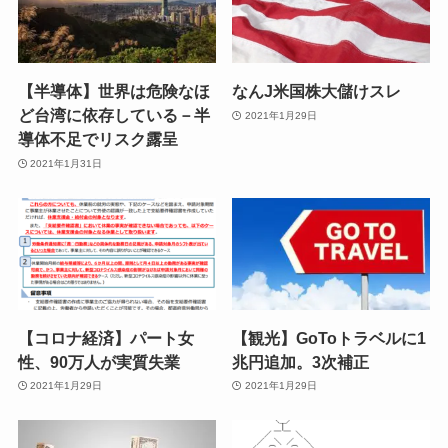
【半導体】世界は危険なほ
なんJ米国株大儲けスレ
ど台湾に依存している－半
2021年1月29日
導体不足でリスク露呈
2021年1月31日
【コロナ経済】パート女
【観光】GoToトラベルに1
性、90万人が実質失業
兆円追加。3次補正
2021年1月29日
2021年1月29日