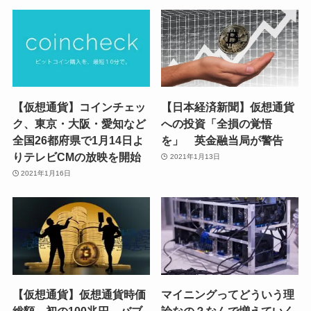
【仮想通貨】コインチェッ
【日本経済新聞】仮想通貨
ク、東京・大阪・愛知など
への投資「全損の覚悟
全国26都府県で1月14日よ
を」 英金融当局が警告
りテレビCMの放映を開始
2021年1月13日
2021年1月16日
【仮想通貨】仮想通貨時価
マイニングってどういう理
総額、初の100兆円 バブ
論なの？なんで増えていく