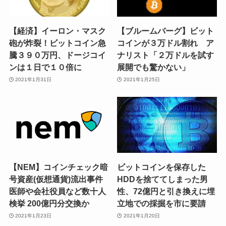
【経済】イーロン・マスク
【ブルームバーグ】ビット
砲が炸裂！ビットコイン急
コインが３万ドル割れ ア
騰３９０万円、ドージコイ
ナリスト「２万ドルを試す
ンは１日で１０倍に
展開でも驚かない」
2021年1月31日
2021年1月25日
【NEM】コインチェック暗
ビットコインを保存した
号資産(仮想通貨)流出事件
HDDを捨ててしまった男
医師や会社役員など数十人
性、72億円と引き換えに埋
検挙 200億円分交換か
立地での採掘を市に要請
2021年1月23日
2021年1月20日