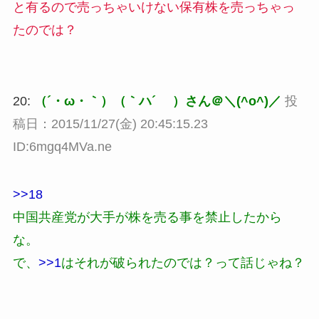
と有るので売っちゃいけない保有株を売っちゃっ
たのでは？
20:
（´・ω・｀）（｀ハ´ ）さん＠＼(^o^)／
投
稿日：2015/11/27(金) 20:45:15.23
ID:6mgq4MVa.ne
>>18
中国共産党が大手が株を売る事を禁止したから
な。
で、
>>1
はそれが破られたのでは？って話じゃね？