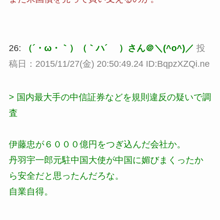
26:
（´・ω・｀）（｀ハ´ ）さん＠＼(^o^)／
投
稿日：2015/11/27(金) 20:50:49.24 ID:BqpzXZQi.ne
> 国内最大手の中信証券などを規則違反の疑いで調
査
伊藤忠が６０００億円をつぎ込んだ会社か。
丹羽宇一郎元駐中国大使が中国に媚びまくったか
ら安全だと思ったんだろな。
自業自得。