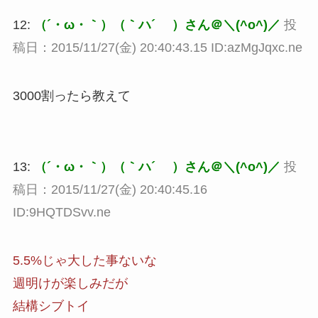
12:
（´・ω・｀）（｀ハ´ ）さん＠＼(^o^)／
投
稿日：2015/11/27(金) 20:40:43.15 ID:azMgJqxc.ne
3000割ったら教えて
13:
（´・ω・｀）（｀ハ´ ）さん＠＼(^o^)／
投
稿日：2015/11/27(金) 20:40:45.16
ID:9HQTDSvv.ne
5.5%じゃ大した事ないな
週明けが楽しみだが
結構シブトイ