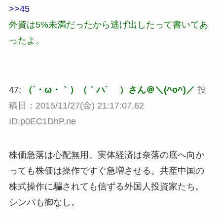
>>45
外資は5%未満だったから逃げ出したって書いてあ
ったよ。
47:
（´・ω・｀）（｀ハ´ ）さん＠＼(^o^)／
投
稿日：2015/11/27(金) 21:17:07.62
ID:p0EC1DhP.ne
株価急落は心配無用。実体経済は奈落の底へ向か
っても株価は操作ですぐ急増させる。共産中国の
株式操作に騙されても信ずる外国人投資家たち。
シンパも御なし。