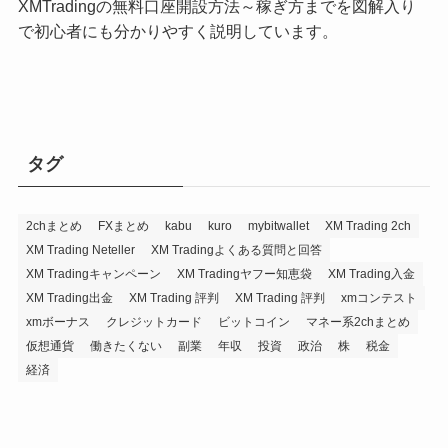
XMTradingの無料口座開設方法～稼ぎ方までを図解入り
で初心者にも分かりやすく説明しています。
タグ
2chまとめ
FXまとめ
kabu
kuro
mybitwallet
XM Trading 2ch
XM Trading Neteller
XM Tradingよくある質問と回答
XM Tradingキャンペーン
XM Tradingヤフー知恵袋
XM Trading入金
XM Trading出金
XM Trading 評判
XM Trading 評判
xmコンテスト
xmボーナス
クレジットカード
ビットコイン
マネー系2chまとめ
仮想通貨
働きたくない
副業
年収
投資
政治
株
税金
経済