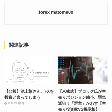
forex matome00
関連記事
【悲報】池上彰さん、FXを
【米株式】ブロック氏が空
投資と言ってしまう
売りポジション縮小、弱気
派狙う「群衆」かわす【空
2021年2月2日
売り投資家VS掲示板】