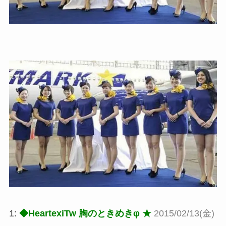
1:
◆HeartexiTw 胸のときめきφ ★
2015/02/13(金)