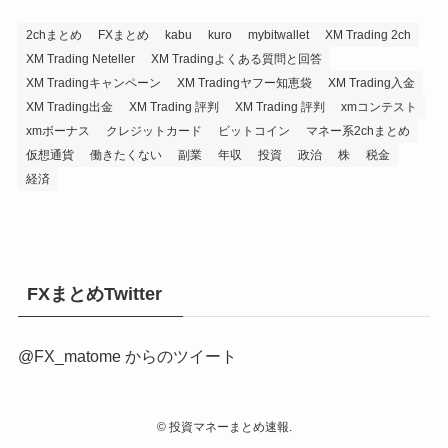
2chまとめ
FXまとめ
kabu
kuro
mybitwallet
XM Trading 2ch
XM Trading Neteller
XM Tradingよくある質問と回答
XM Tradingキャンペーン
XM Tradingヤフー知恵袋
XM Trading入金
XM Trading出金
XM Trading 評判
XM Trading 評判
xmコンテスト
xmボーナス
クレジットカード
ビットコイン
マネー系2chまとめ
仮想通貨
働きたくない
副業
年収
投資
政治
株
税金
経済
FXまとめTwitter
@FX_matome からのツイート
©
投資マネーまとめ速報.