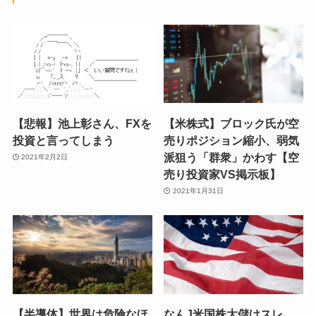
【悲報】池上彰さん、FXを
【米株式】ブロック氏が空
投資と言ってしまう
売りポジション縮小、弱気
派狙う「群衆」かわす【空
2021年2月2日
売り投資家VS掲示板】
2021年1月31日
【半導体】世界は危険なほ
なんJ米国株大儲けスレ