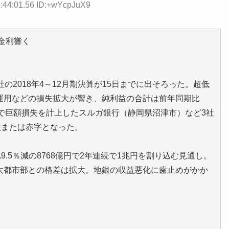
8:44:01.56 ID:+wYcpJuX9
金利響く
2018年4～12月期決算が15日までに出そろった。超低
運用などの損失拡大が響き、純利益の合計は前年同期比
問題で巨額損失を計上したスルガ銀行（静岡県沼津市）など3社
益または赤字となった。
.5％減の8768億円で2年連続で1兆円を割り込む見通し。
大都市部との格差は拡大。地銀の収益悪化に歯止めがかか