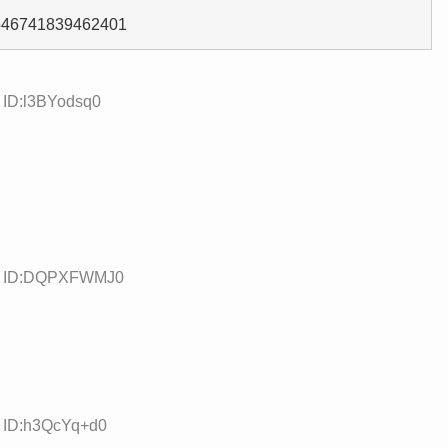
39546741839462401
 ID:l3BYodsq0
51 ID:DQPXFWMJ0
3 ID:h3QcYq+d0