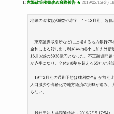
1:
窓際政策秘書改め窓際被告 ★
2019/02/15(金) 1
地銀の8割超が減益や赤字 4～12月期、超低
東京証券取引所などに上場する地方銀行79社の
金利による貸し出し利ざやの縮小に加え外債
16.0％減の6938億円となった。不正融資
が赤字になり、全体の8割を超える65社が減
19年3月期の通期予想は純利益合計が前期比9
人口減少や高齢化で地方経済の疲弊が進み、
らない。
一般社団法人共同通信社（2019/2/15 17:54）