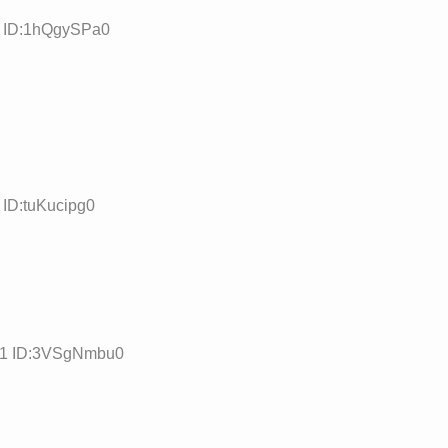
5 ID:1hQgySPa0
 ID:tuKucipg0
.61 ID:3VSgNmbu0