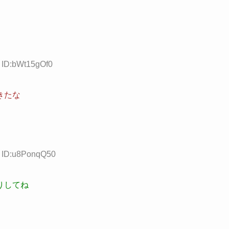
4 ID:bWt15gOf0
きたな
9 ID:u8PonqQ50
りしてね