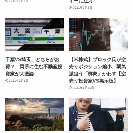
ィーに注力
2021年2月2日
2021年2月2日
千葉VS埼玉、どちらがお
【米株式】ブロック氏が空
得？ 両県に住む不動産投
売りポジション縮小、弱気
資家が大激論
派狙う「群衆」かわす【空
売り投資家VS掲示板】
2021年2月1日
2021年1月31日