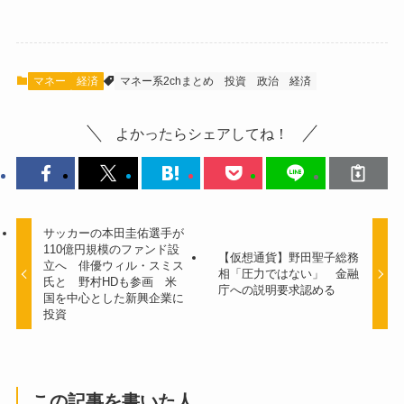
マネー
経済
マネー系2chまとめ
投資
政治
経済
よかったらシェアしてね！
サッカーの本田圭佑選手が
110億円規模のファンド設
【仮想通貨】野田聖子総務
立へ 俳優ウィル・スミス
相「圧力ではない」 金融
氏と 野村HDも参画 米
庁への説明要求認める
国を中心とした新興企業に
投資
この記事を書いた人