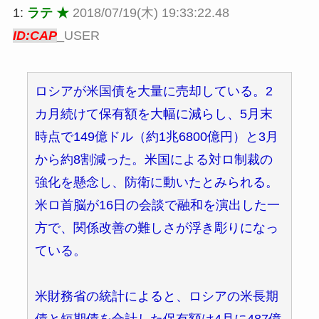
1:
ラテ ★
2018/07/19(木) 19:33:22.48
ID:CAP
_USER
ロシアが米国債を大量に売却している。2
カ月続けて保有額を大幅に減らし、5月末
時点で149億ドル（約1兆6800億円）と3月
から約8割減った。米国による対ロ制裁の
強化を懸念し、防衛に動いたとみられる。
米ロ首脳が16日の会談で融和を演出した一
方で、関係改善の難しさが浮き彫りになっ
ている。
米財務省の統計によると、ロシアの米長期