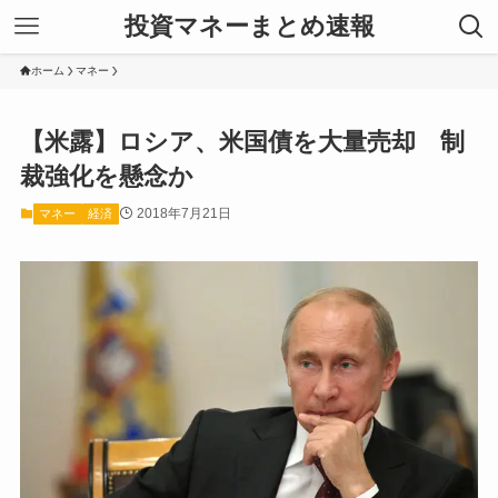
投資マネーまとめ速報
ホーム
マネー
【米露】ロシア、米国債を大量売却 制
裁強化を懸念か
2018年7月21日
マネー
経済