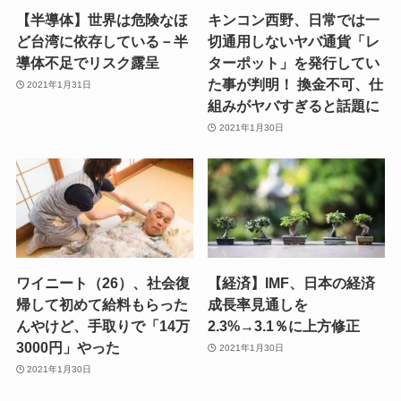
【半導体】世界は危険なほ
キンコン西野、日常では一
ど台湾に依存している－半
切通用しないヤバ通貨「レ
導体不足でリスク露呈
ターポット」を発行してい
た事が判明！ 換金不可、仕
2021年1月31日
組みがヤバすぎると話題に
2021年1月30日
ワイニート（26）、社会復
【経済】IMF、日本の経済
帰して初めて給料もらった
成長率見通しを
んやけど、手取りで「14万
2.3%→3.1％に上方修正
3000円」やった
2021年1月30日
2021年1月30日