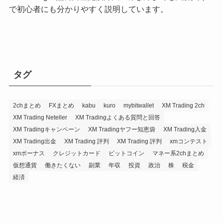
で初心者にも分かりやすく説明しています。
タグ
2chまとめ
FXまとめ
kabu
kuro
mybitwallet
XM Trading 2ch
XM Trading Neteller
XM Tradingよくある質問と回答
XM Tradingキャンペーン
XM Tradingヤフー知恵袋
XM Trading入金
XM Trading出金
XM Trading 評判
XM Trading 評判
xmコンテスト
xmボーナス
クレジットカード
ビットコイン
マネー系2chまとめ
仮想通貨
働きたくない
副業
年収
投資
政治
株
税金
経済