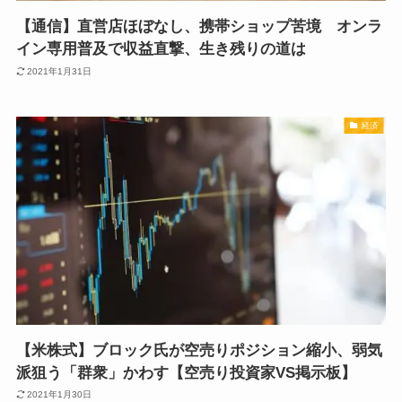
【通信】直営店ほぼなし、携帯ショップ苦境 オンラ
イン専用普及で収益直撃、生き残りの道は
2021年1月31日
経済
【米株式】ブロック氏が空売りポジション縮小、弱気
派狙う「群衆」かわす【空売り投資家VS掲示板】
2021年1月30日