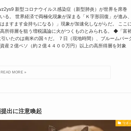
.86 ID:5I+wz2ys9 新型コロナウイルス感染症（新型肺炎）が世界を席巻
いる。 世界経済で両極化現象が深まる「Ｋ字形回復」が進み
はますます金持ちになる）」現象が加速化しながらだ。 ここ
高所得層を狙う増税議論に火がつくものとみられる。 ◆「富
に引いたのは南米の国々だ。 ７日（現地時間）、ブルームバー
資産２億ペソ（約２億４４００万円）以上の高所得層を対象
書類提出に注意喚起
マネ