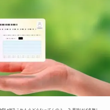
0 ID:PdrPLplK0 これもうどうなってんのよ… 2: 風吹けば名無し