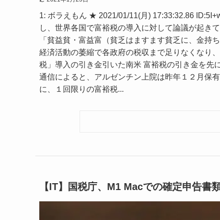
1: ボラえもん ★ 2021/01/11(月) 17:33:32
し、世界各国で富裕税の導入に対して論議が起きて
「貧益貧・富益富（貧乏はますます貧乏に、金持ち
経済活動の萎縮で各政府の税収まで足りなくなり、
税」導入の引き金引いた南米 富裕税の引き金を先
通信によると、アルゼンチン上院は昨年１２月保有
に、１回限りの富裕税...
【IT】国税庁、M1 Macでの確定申告