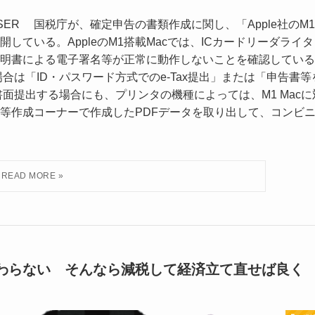
1 ID:CAP_USER 国税庁が、確定申告の書類作成に関し、「Apple社のM1
ている。AppleのM1搭載Macでは、ICカードリーダライタ
明書による電子署名等が正常に動作しないことを確認している
は「ID・パスワード方式でのe-Tax提出」または「申告書等
提出する場合にも、プリンタの機種によっては、M1 Macに
等作成コーナーで作成したPDFデータを取り出して、コンビ
わらない そんなら減税して経済立て直せば良く